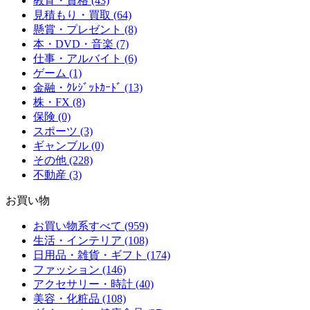
教育・資格 (43)
見積もり・買取 (64)
懸賞・プレゼント (8)
本・DVD・音楽 (7)
仕事・アルバイト (6)
ゲーム (1)
金融・ｸﾚｼﾞｯﾄｶｰﾄﾞ (13)
株・FX (8)
保険 (0)
スポーツ (3)
ギャンブル (0)
その他 (228)
不動産 (3)
お買い物
お買い物系すべて (959)
生活・インテリア (108)
日用品・雑貨・ギフト (174)
ファッション (146)
アクセサリー・時計 (40)
美容・化粧品 (108)