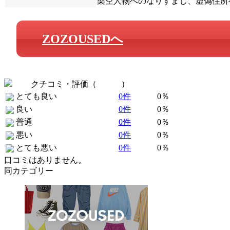
架空人物へのなりすまし、虚偽住所
ZOZOUSEDへ
クチコミ・評価（
全 0 件
）
とても良い
0件
0％
良い
0件
0％
普通
0件
0％
悪い
0件
0％
とても悪い
0件
0％
口コミはありません。
同カテゴリー