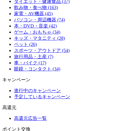
ダイエット・健康食品 (37)
飲み物・食べ物 (163)
家電・AV機器 (45)
パソコン・周辺機器 (74)
本・DVD・音楽 (42)
ゲーム・おもちゃ (34)
キッズ・マタニティ (28)
ペット (26)
スポーツ・アウトドア (54)
旅行用品・土産 (7)
車・バイク (17)
眼鏡・コンタクト (34)
キャンペーン
進行中のキャンペーン
予定しているキャンペーン
高還元
高還元広告一覧
ポイント交換