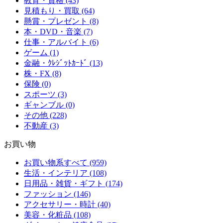
教育・資格 (43)
見積もり・買取 (64)
懸賞・プレゼント (8)
本・DVD・音楽 (7)
仕事・アルバイト (6)
ゲーム (1)
金融・ｸﾚｼﾞｯﾄｶｰﾄﾞ (13)
株・FX (8)
保険 (0)
スポーツ (3)
ギャンブル (0)
その他 (228)
不動産 (3)
お買い物
お買い物系すべて (959)
生活・インテリア (108)
日用品・雑貨・ギフト (174)
ファッション (146)
アクセサリー・時計 (40)
美容・化粧品 (108)