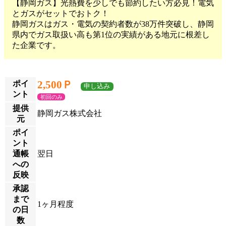
【静岡ガス】光熱費を少しでも節約したい方必見！電気
とガスがセットでおトク！
静岡ガスはガス・電気の契約者数が38万件突破し、静岡
県内でガス取扱い高も第1位の実績がある地元に根差し
た企業です。
2,500Ｐ
ポイ
申し込み
ント
初回のみ
提供
静岡ガス株式会社
元
ポイ
ント
通帳
翌日
への
反映
承認
まで
1ヶ月程度
の日
数