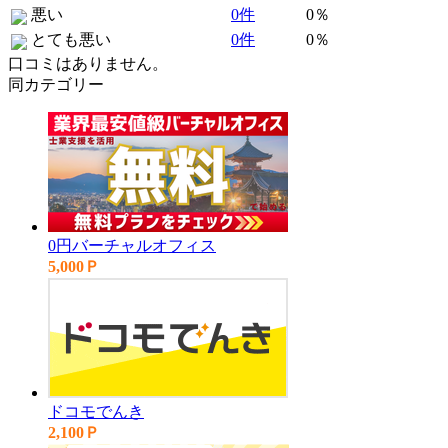
悪い
0件
0％
とても悪い
0件
0％
口コミはありません。
同カテゴリー
0円バーチャルオフィス
5,000Ｐ
ドコモでんき
2,100Ｐ