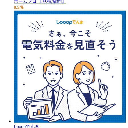
ホームプロ 【見積/成約】
0.5％
Looopでんき