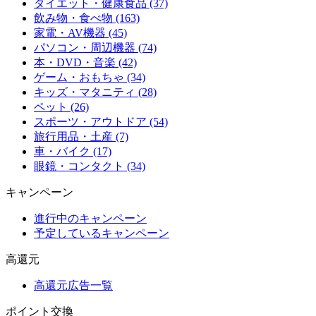
ダイエット・健康食品 (37)
飲み物・食べ物 (163)
家電・AV機器 (45)
パソコン・周辺機器 (74)
本・DVD・音楽 (42)
ゲーム・おもちゃ (34)
キッズ・マタニティ (28)
ペット (26)
スポーツ・アウトドア (54)
旅行用品・土産 (7)
車・バイク (17)
眼鏡・コンタクト (34)
キャンペーン
進行中のキャンペーン
予定しているキャンペーン
高還元
高還元広告一覧
ポイント交換