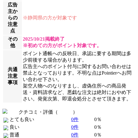
広告
主か
らの
※静岡県の方が対象です
注意
点
その
2025/10/21掲載終了
他
※初めての方がポイント対象です。
ポイント通帳への反映日、承認に要する期間は多
少前後する場合があります。
広告主へのポイント付与に関するお問い合わせは
共通
禁止となっております。不明な点はPointierへお問
注意
い合わせ下さい。
事項
架空人物へのなりすまし、虚偽住所への商品発
送・資料請求など、悪戯な注文は絶対におやめ下
さい。発覚次第、即退会処分とさせて頂きます。
クチコミ・評価（
全 0 件
）
とても良い
0件
0％
良い
0件
0％
普通
0件
0％