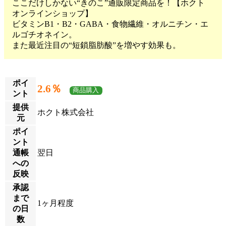
ここだけしかない“きのこ”通販限定商品を！【ホクト
オンラインショップ】
ビタミンB1・B2・GABA・食物繊維・オルニチン・エ
ルゴチオネイン。
また最近注目の“短鎖脂肪酸”を増やす効果も。
ポイ
2.6％
商品購入
ント
提供
ホクト株式会社
元
ポイ
ント
通帳
翌日
への
反映
承認
まで
1ヶ月程度
の日
数