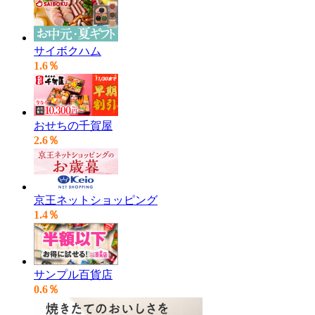
サイボクハム
1.6％
おせちの千賀屋
2.6％
京王ネットショッピング
1.4％
サンプル百貨店
0.6％