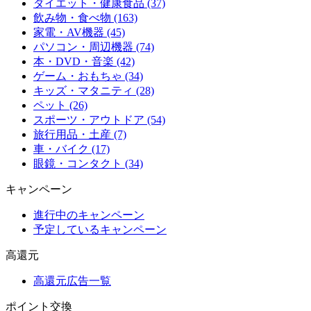
ダイエット・健康食品 (37)
飲み物・食べ物 (163)
家電・AV機器 (45)
パソコン・周辺機器 (74)
本・DVD・音楽 (42)
ゲーム・おもちゃ (34)
キッズ・マタニティ (28)
ペット (26)
スポーツ・アウトドア (54)
旅行用品・土産 (7)
車・バイク (17)
眼鏡・コンタクト (34)
キャンペーン
進行中のキャンペーン
予定しているキャンペーン
高還元
高還元広告一覧
ポイント交換