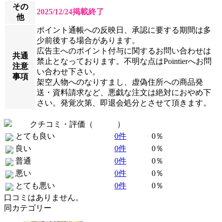
その
2025/12/24掲載終了
他
ポイント通帳への反映日、承認に要する期間は多
少前後する場合があります。
広告主へのポイント付与に関するお問い合わせは
共通
禁止となっております。不明な点はPointierへお問
注意
い合わせ下さい。
事項
架空人物へのなりすまし、虚偽住所への商品発
送・資料請求など、悪戯な注文は絶対におやめ下
さい。発覚次第、即退会処分とさせて頂きます。
クチコミ・評価（
全 0 件
）
とても良い
0件
0％
良い
0件
0％
普通
0件
0％
悪い
0件
0％
とても悪い
0件
0％
口コミはありません。
同カテゴリー