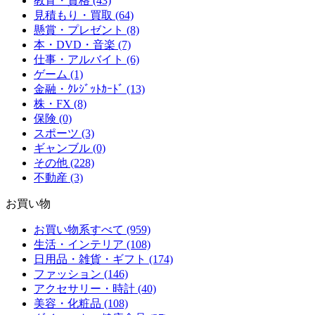
教育・資格 (43)
見積もり・買取 (64)
懸賞・プレゼント (8)
本・DVD・音楽 (7)
仕事・アルバイト (6)
ゲーム (1)
金融・ｸﾚｼﾞｯﾄｶｰﾄﾞ (13)
株・FX (8)
保険 (0)
スポーツ (3)
ギャンブル (0)
その他 (228)
不動産 (3)
お買い物
お買い物系すべて (959)
生活・インテリア (108)
日用品・雑貨・ギフト (174)
ファッション (146)
アクセサリー・時計 (40)
美容・化粧品 (108)