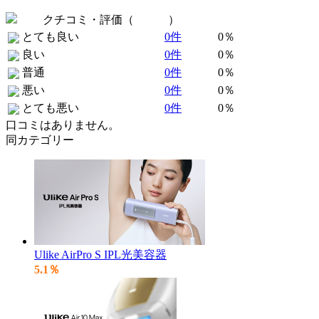
クチコミ・評価（
全 0 件
）
とても良い
0件
0％
良い
0件
0％
普通
0件
0％
悪い
0件
0％
とても悪い
0件
0％
口コミはありません。
同カテゴリー
Ulike AirPro S IPL光美容器
5.1％