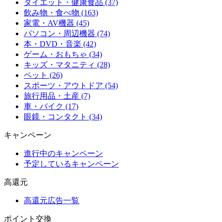
ダイエット・健康食品 (37)
飲み物・食べ物 (163)
家電・AV機器 (45)
パソコン・周辺機器 (74)
本・DVD・音楽 (42)
ゲーム・おもちゃ (34)
キッズ・マタニティ (28)
ペット (26)
スポーツ・アウトドア (54)
旅行用品・土産 (7)
車・バイク (17)
眼鏡・コンタクト (34)
キャンペーン
進行中のキャンペーン
予定しているキャンペーン
高還元
高還元広告一覧
ポイント交換