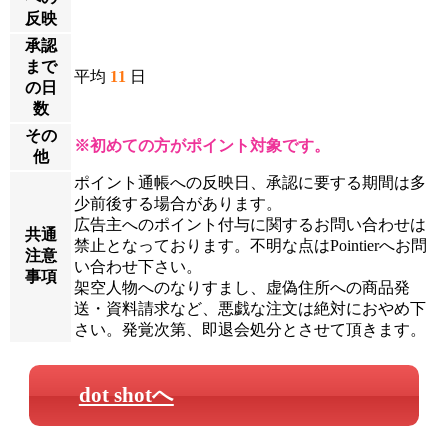
反映
承認
まで
平均
11
日
の日
数
その
※初めての方がポイント対象です。
他
ポイント通帳への反映日、承認に要する期間は多
少前後する場合があります。
広告主へのポイント付与に関するお問い合わせは
共通
禁止となっております。不明な点はPointierへお問
注意
い合わせ下さい。
事項
架空人物へのなりすまし、虚偽住所への商品発
送・資料請求など、悪戯な注文は絶対におやめ下
さい。発覚次第、即退会処分とさせて頂きます。
dot shotへ