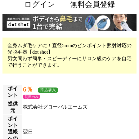
ログイン
無料会員登録
全身ムダ毛ケアに！直径5mmのピンポイント照射対応の
光脱毛器【dot shot】
男女問わず簡単・スピーディーにサロン級のケアを自宅
で行うことができます。
6％
ポイ
商品購入
ント
初回のみ
提供
株式会社グローバルエームズ
元
ポイ
ント
通帳
翌日
への