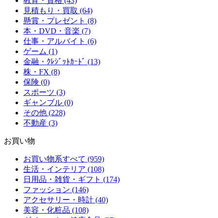
教育・資格 (43)
見積もり・買取 (64)
懸賞・プレゼント (8)
本・DVD・音楽 (7)
仕事・アルバイト (6)
ゲーム (1)
金融・ｸﾚｼﾞｯﾄｶｰﾄﾞ (13)
株・FX (8)
保険 (0)
スポーツ (3)
ギャンブル (0)
その他 (228)
不動産 (3)
お買い物
お買い物系すべて (959)
生活・インテリア (108)
日用品・雑貨・ギフト (174)
ファッション (146)
アクセサリー・時計 (40)
美容・化粧品 (108)