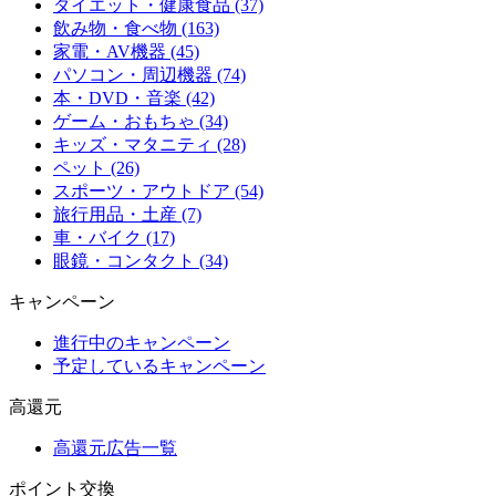
ダイエット・健康食品 (37)
飲み物・食べ物 (163)
家電・AV機器 (45)
パソコン・周辺機器 (74)
本・DVD・音楽 (42)
ゲーム・おもちゃ (34)
キッズ・マタニティ (28)
ペット (26)
スポーツ・アウトドア (54)
旅行用品・土産 (7)
車・バイク (17)
眼鏡・コンタクト (34)
キャンペーン
進行中のキャンペーン
予定しているキャンペーン
高還元
高還元広告一覧
ポイント交換