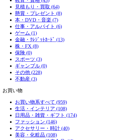
教育・資格 (43)
見積もり・買取 (64)
懸賞・プレゼント (8)
本・DVD・音楽 (7)
仕事・アルバイト (6)
ゲーム (1)
金融・ｸﾚｼﾞｯﾄｶｰﾄﾞ (13)
株・FX (8)
保険 (0)
スポーツ (3)
ギャンブル (0)
その他 (228)
不動産 (3)
お買い物
お買い物系すべて (959)
生活・インテリア (108)
日用品・雑貨・ギフト (174)
ファッション (146)
アクセサリー・時計 (40)
美容・化粧品 (108)