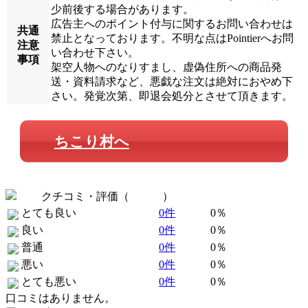
少前後する場合があります。
広告主へのポイント付与に関するお問い合わせは
共通
禁止となっております。不明な点はPointierへお問
注意
い合わせ下さい。
事項
架空人物へのなりすまし、虚偽住所への商品発
送・資料請求など、悪戯な注文は絶対におやめ下
さい。発覚次第、即退会処分とさせて頂きます。
ちこり村へ
クチコミ・評価（
全 0 件
）
とても良い
0件
0％
良い
0件
0％
普通
0件
0％
悪い
0件
0％
とても悪い
0件
0％
口コミはありません。