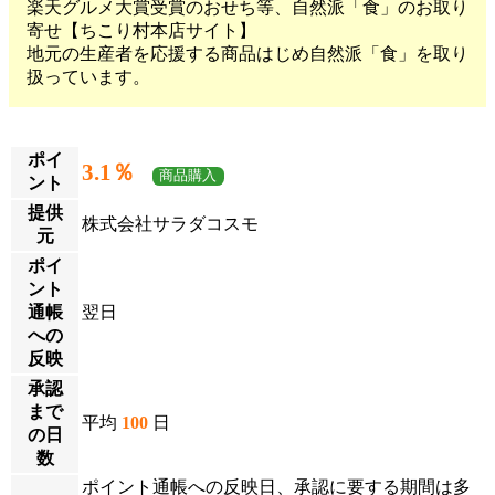
楽天グルメ大賞受賞のおせち等、自然派「食」のお取り
寄せ【ちこり村本店サイト】
地元の生産者を応援する商品はじめ自然派「食」を取り
扱っています。
ポイ
3.1％
商品購入
ント
提供
株式会社サラダコスモ
元
ポイ
ント
通帳
翌日
への
反映
承認
まで
平均
100
日
の日
数
ポイント通帳への反映日、承認に要する期間は多