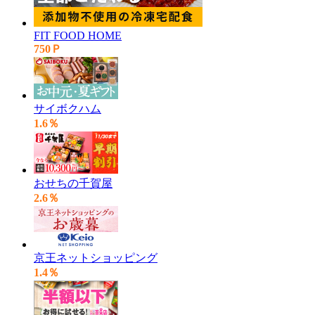
FIT FOOD HOME
750Ｐ
サイボクハム
1.6％
おせちの千賀屋
2.6％
京王ネットショッピング
1.4％