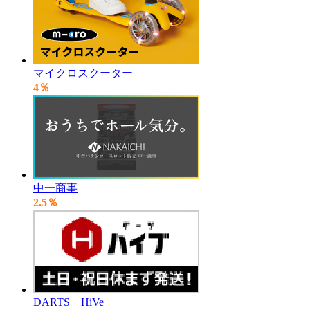
マイクロスクーター
4％
中一商事
2.5％
DARTS HiVe