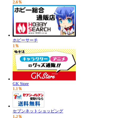
2.6％
ホビーサーチ
1％
GK Store
1.1％
セブンネットショッピング
1.2％