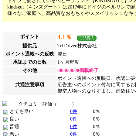
ドイツで愛されているベビーブランド【KINDSGUT (キン
kindsgut（キンズグート）は2017年にドイツのベルリ
様々なご家庭へ、高品質なおもちゃやスタイリッシュなキ
4.1％
ポイント
商品購入
提供元
Tri Driven株式会社
ポイント通帳への反映
翌日
承認までの日数
1ヶ月程度
その他
0000/00/00掲載終了
ポイント通帳への反映日、承認に要
共通注意事項
広告主へのポイント付与に関するお問
架空人物へのなりすまし、虚偽住所
クチコミ・評価（
全 0 件
）
とても良い
0件
0％
良い
0件
0％
普通
0件
0％
悪い
0件
0％