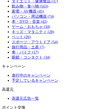
ダイエット・健康食品 (37)
飲み物・食べ物 (163)
家電・AV機器 (45)
パソコン・周辺機器 (74)
本・DVD・音楽 (42)
ゲーム・おもちゃ (34)
キッズ・マタニティ (28)
ペット (26)
スポーツ・アウトドア (54)
旅行用品・土産 (7)
車・バイク (17)
眼鏡・コンタクト (34)
キャンペーン
進行中のキャンペーン
予定しているキャンペーン
高還元
高還元広告一覧
ポイント交換