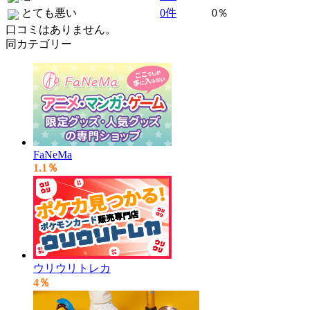
とても悪い
0件
0％
口コミはありません。
同カテゴリー
FaNeMa
1.1％
ウリウリトレカ
4％