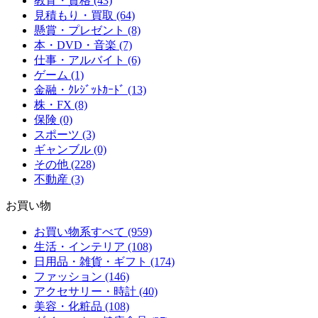
教育・資格 (43)
見積もり・買取 (64)
懸賞・プレゼント (8)
本・DVD・音楽 (7)
仕事・アルバイト (6)
ゲーム (1)
金融・ｸﾚｼﾞｯﾄｶｰﾄﾞ (13)
株・FX (8)
保険 (0)
スポーツ (3)
ギャンブル (0)
その他 (228)
不動産 (3)
お買い物
お買い物系すべて (959)
生活・インテリア (108)
日用品・雑貨・ギフト (174)
ファッション (146)
アクセサリー・時計 (40)
美容・化粧品 (108)