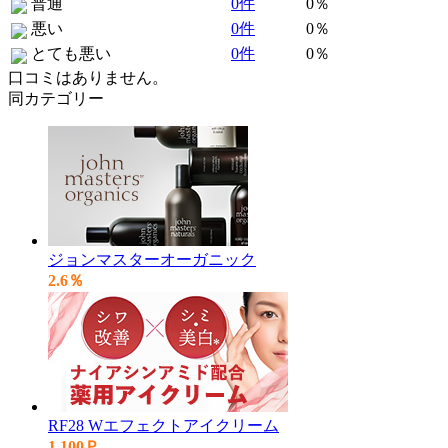
普通
0件
0％
悪い
0件
0％
とても悪い
0件
0％
口コミはありません。
同カテゴリー
ジョンマスターオーガニック
2.6％
RF28 Wエフェクトアイクリーム
1,100Ｐ