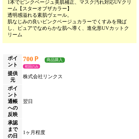
1本でピンクベージュ美肌補正、マスク汚れ対応UVクリ
ーム【スターオブザカラー】
透明感溢れる素肌ヴェール。
肌なじみの良いピンクベージュカラーでくすみを飛ば
し、ピュアでなめらかな肌へ導く、進化形UVカットク
リーム
700Ｐ
ポイ
商品購入
ント
初回のみ
提供
株式会社リンクス
元
ポイ
ント
通帳
翌日
への
反映
承認
まで
1ヶ月程度
の日