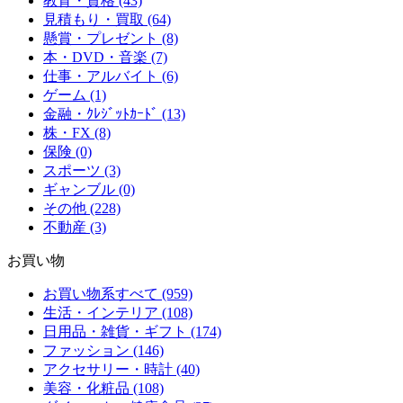
教育・資格 (43)
見積もり・買取 (64)
懸賞・プレゼント (8)
本・DVD・音楽 (7)
仕事・アルバイト (6)
ゲーム (1)
金融・ｸﾚｼﾞｯﾄｶｰﾄﾞ (13)
株・FX (8)
保険 (0)
スポーツ (3)
ギャンブル (0)
その他 (228)
不動産 (3)
お買い物
お買い物系すべて (959)
生活・インテリア (108)
日用品・雑貨・ギフト (174)
ファッション (146)
アクセサリー・時計 (40)
美容・化粧品 (108)