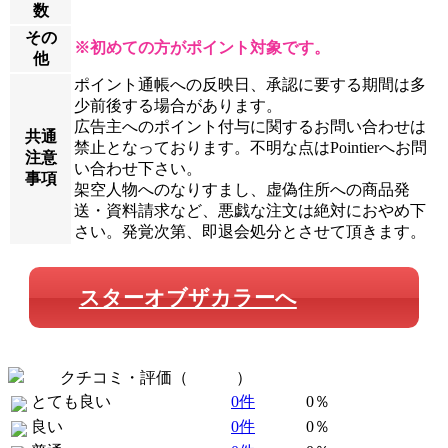
数
その
※初めての方がポイント対象です。
他
ポイント通帳への反映日、承認に要する期間は多
少前後する場合があります。
広告主へのポイント付与に関するお問い合わせは
共通
禁止となっております。不明な点はPointierへお問
注意
い合わせ下さい。
事項
架空人物へのなりすまし、虚偽住所への商品発
送・資料請求など、悪戯な注文は絶対におやめ下
さい。発覚次第、即退会処分とさせて頂きます。
スターオブザカラーへ
クチコミ・評価（
全 0 件
）
とても良い
0件
0％
良い
0件
0％