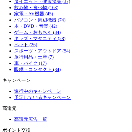
ダイエット・健康食品 (37)
飲み物・食べ物 (163)
家電・AV機器 (45)
パソコン・周辺機器 (74)
本・DVD・音楽 (42)
ゲーム・おもちゃ (34)
キッズ・マタニティ (28)
ペット (26)
スポーツ・アウトドア (54)
旅行用品・土産 (7)
車・バイク (17)
眼鏡・コンタクト (34)
キャンペーン
進行中のキャンペーン
予定しているキャンペーン
高還元
高還元広告一覧
ポイント交換