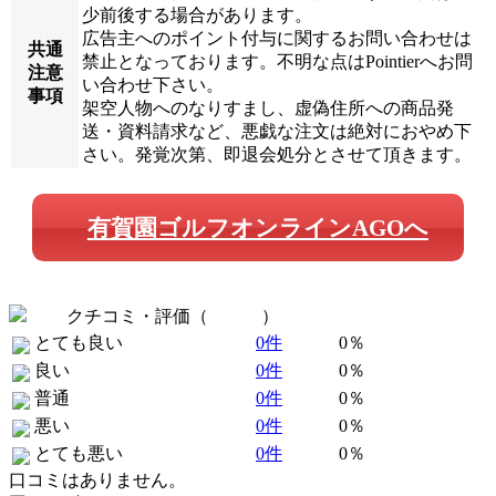
少前後する場合があります。
広告主へのポイント付与に関するお問い合わせは
共通
禁止となっております。不明な点はPointierへお問
注意
い合わせ下さい。
事項
架空人物へのなりすまし、虚偽住所への商品発
送・資料請求など、悪戯な注文は絶対におやめ下
さい。発覚次第、即退会処分とさせて頂きます。
有賀園ゴルフオンラインAGOへ
クチコミ・評価（
全 0 件
）
とても良い
0件
0％
良い
0件
0％
普通
0件
0％
悪い
0件
0％
とても悪い
0件
0％
口コミはありません。