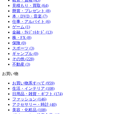
教育・資格 (43)
見積もり・買取 (64)
懸賞・プレゼント (8)
本・DVD・音楽 (7)
仕事・アルバイト (6)
ゲーム (1)
金融・ｸﾚｼﾞｯﾄｶｰﾄﾞ (13)
株・FX (8)
保険 (0)
スポーツ (3)
ギャンブル (0)
その他 (228)
不動産 (3)
お買い物
お買い物系すべて (959)
生活・インテリア (108)
日用品・雑貨・ギフト (174)
ファッション (146)
アクセサリー・時計 (40)
美容・化粧品 (108)