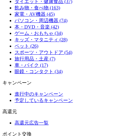
ダイエット・健康食品 (37)
飲み物・食べ物 (163)
家電・AV機器 (45)
パソコン・周辺機器 (74)
本・DVD・音楽 (42)
ゲーム・おもちゃ (34)
キッズ・マタニティ (28)
ペット (26)
スポーツ・アウトドア (54)
旅行用品・土産 (7)
車・バイク (17)
眼鏡・コンタクト (34)
キャンペーン
進行中のキャンペーン
予定しているキャンペーン
高還元
高還元広告一覧
ポイント交換