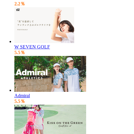
2.2％
W SEVEN GOLF
5.5％
Admiral
5.5％