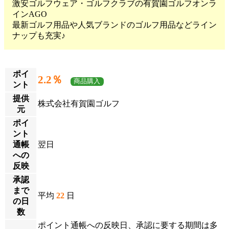
激安ゴルフウェア・ゴルフクラブの有賀園ゴルフオンラ
インAGO
最新ゴルフ用品や人気ブランドのゴルフ用品などライン
ナップも充実♪
ポイ
2.2％
商品購入
ント
提供
株式会社有賀園ゴルフ
元
ポイ
ント
通帳
翌日
への
反映
承認
まで
平均
22
日
の日
数
ポイント通帳への反映日、承認に要する期間は多