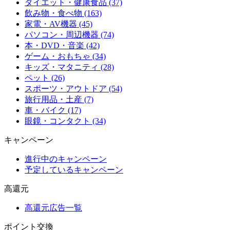
ダイエット・健康食品 (37)
飲み物・食べ物 (163)
家電・AV機器 (45)
パソコン・周辺機器 (74)
本・DVD・音楽 (42)
ゲーム・おもちゃ (34)
キッズ・マタニティ (28)
ペット (26)
スポーツ・アウトドア (54)
旅行用品・土産 (7)
車・バイク (17)
眼鏡・コンタクト (34)
キャンペーン
進行中のキャンペーン
予定しているキャンペーン
高還元
高還元広告一覧
ポイント交換