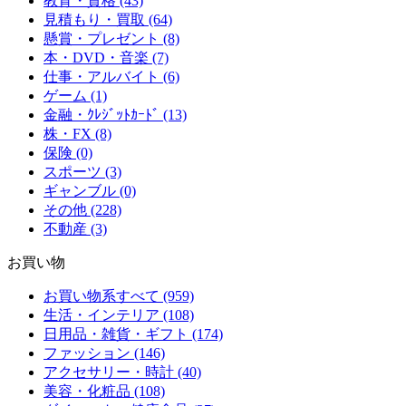
教育・資格 (43)
見積もり・買取 (64)
懸賞・プレゼント (8)
本・DVD・音楽 (7)
仕事・アルバイト (6)
ゲーム (1)
金融・ｸﾚｼﾞｯﾄｶｰﾄﾞ (13)
株・FX (8)
保険 (0)
スポーツ (3)
ギャンブル (0)
その他 (228)
不動産 (3)
お買い物
お買い物系すべて (959)
生活・インテリア (108)
日用品・雑貨・ギフト (174)
ファッション (146)
アクセサリー・時計 (40)
美容・化粧品 (108)