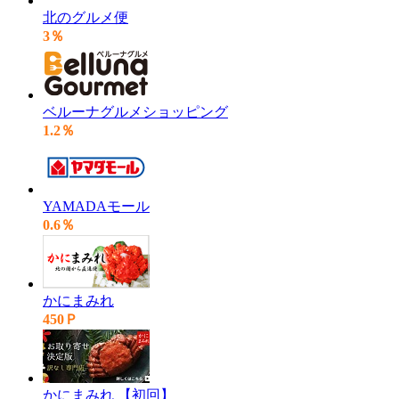
北のグルメ便
3％
ベルーナグルメショッピング
1.2％
YAMADAモール
0.6％
かにまみれ
450Ｐ
かにまみれ 【初回】