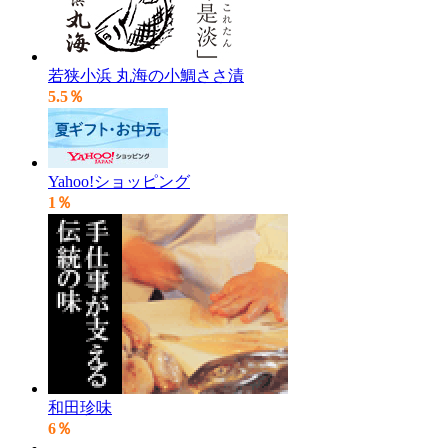
若狭小浜 丸海の小鯛ささ漬
5.5％
Yahoo!ショッピング
1％
和田珍味
6％