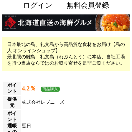
ログイン
無料会員登録
日本最北の島、礼文島から高品質な食材をお届け【島の
人 オンラインショップ】
最北限の離島 礼文島（れぶんとう）に本店、自社工場
を持つ当店ならではのお取り寄せを是非ご覧ください。
ポイ
4.2％
商品購入
ント
提供
株式会社レブニーズ
元
ポイ
ント
通帳
翌日
への