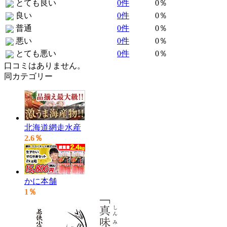
とても良い
0件
0％
良い
0件
0％
普通
0件
0％
悪い
0件
0％
とても悪い
0件
0％
口コミはありません。
同カテゴリー
北海道網走水産
2.6％
かに本舗
1％