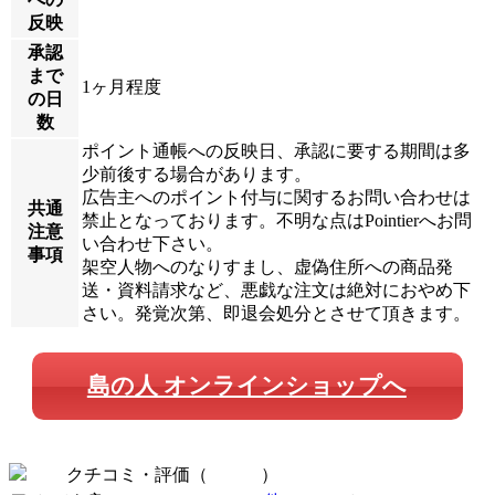
反映
承認
まで
1ヶ月程度
の日
数
ポイント通帳への反映日、承認に要する期間は多
少前後する場合があります。
広告主へのポイント付与に関するお問い合わせは
共通
禁止となっております。不明な点はPointierへお問
注意
い合わせ下さい。
事項
架空人物へのなりすまし、虚偽住所への商品発
送・資料請求など、悪戯な注文は絶対におやめ下
さい。発覚次第、即退会処分とさせて頂きます。
島の人 オンラインショップへ
クチコミ・評価（
全 0 件
）