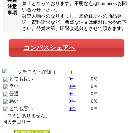
共通
禁止となっております。不明な点はPointierへお問
注意
い合わせ下さい。
事項
架空人物へのなりすまし、虚偽住所への商品発
送・資料請求など、悪戯な注文は絶対におやめ下
さい。発覚次第、即退会処分とさせて頂きます。
コンパスシェアへ
クチコミ・評価（
全 0 件
）
とても良い
0件
0％
良い
0件
0％
普通
0件
0％
悪い
0件
0％
とても悪い
0件
0％
口コミはありません。
同カテゴリー