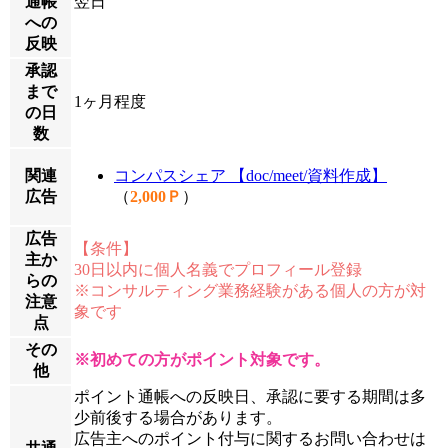
通帳
翌日
への
反映
承認
まで
1ヶ月程度
の日
数
関連
コンパスシェア 【doc/meet/資料作成】
広告
（
2,000Ｐ
）
広告
【条件】
主か
30日以内に個人名義でプロフィール登録
らの
※コンサルティング業務経験がある個人の方が対
注意
象です
点
その
※初めての方がポイント対象です。
他
ポイント通帳への反映日、承認に要する期間は多
少前後する場合があります。
広告主へのポイント付与に関するお問い合わせは