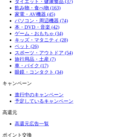
ダイエット・健康食品 (37)
飲み物・食べ物 (163)
家電・AV機器 (45)
パソコン・周辺機器 (74)
本・DVD・音楽 (42)
ゲーム・おもちゃ (34)
キッズ・マタニティ (28)
ペット (26)
スポーツ・アウトドア (54)
旅行用品・土産 (7)
車・バイク (17)
眼鏡・コンタクト (34)
キャンペーン
進行中のキャンペーン
予定しているキャンペーン
高還元
高還元広告一覧
ポイント交換