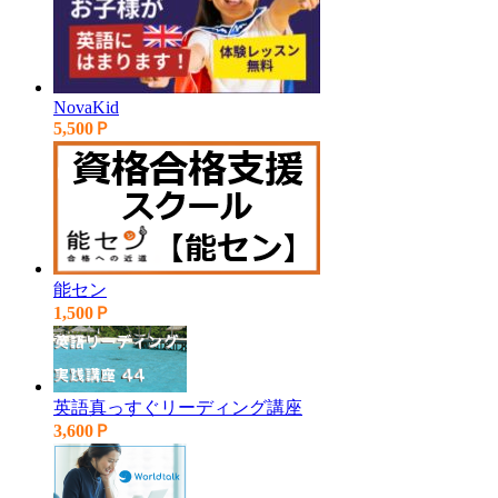
NovaKid
5,500Ｐ
能セン
1,500Ｐ
英語真っすぐリーディング講座
3,600Ｐ