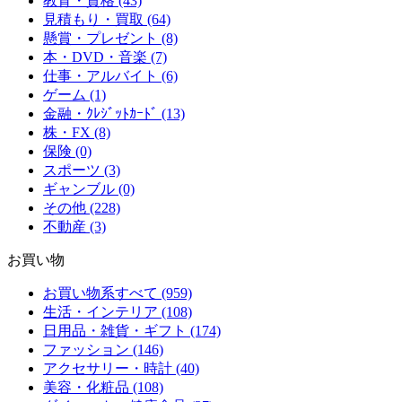
教育・資格 (43)
見積もり・買取 (64)
懸賞・プレゼント (8)
本・DVD・音楽 (7)
仕事・アルバイト (6)
ゲーム (1)
金融・ｸﾚｼﾞｯﾄｶｰﾄﾞ (13)
株・FX (8)
保険 (0)
スポーツ (3)
ギャンブル (0)
その他 (228)
不動産 (3)
お買い物
お買い物系すべて (959)
生活・インテリア (108)
日用品・雑貨・ギフト (174)
ファッション (146)
アクセサリー・時計 (40)
美容・化粧品 (108)