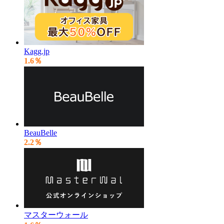
Kagg.jp
1.6％
BeauBelle
2.2％
マスターウォール