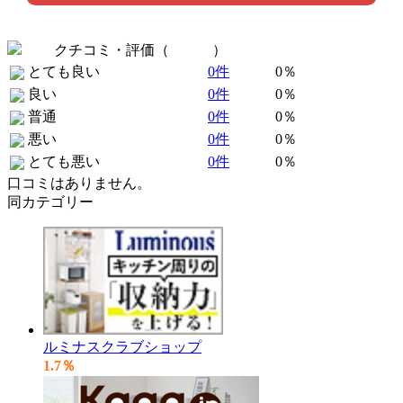
クチコミ・評価（
全 0 件
）
とても良い
0件
0％
良い
0件
0％
普通
0件
0％
悪い
0件
0％
とても悪い
0件
0％
口コミはありません。
同カテゴリー
ルミナスクラブショップ
1.7％