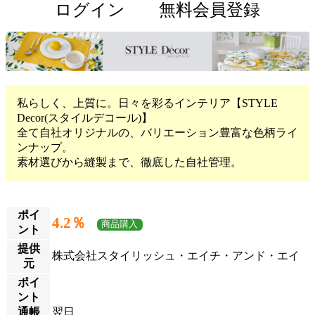
ログイン
無料会員登録
私らしく、上質に。日々を彩るインテリア【STYLE
Decor(スタイルデコール)】
全て自社オリジナルの、バリエーション豊富な色柄ライ
ンナップ。
素材選びから縫製まで、徹底した自社管理。
ポイ
4.2％
商品購入
ント
提供
株式会社スタイリッシュ・エイチ・アンド・エイ
元
ポイ
ント
通帳
翌日