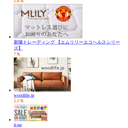
1.6％
新陽トレーディング 【エムリリーエコヘルスシリー
ズ】
7％
woodlife.jp
2.5％
ii-na