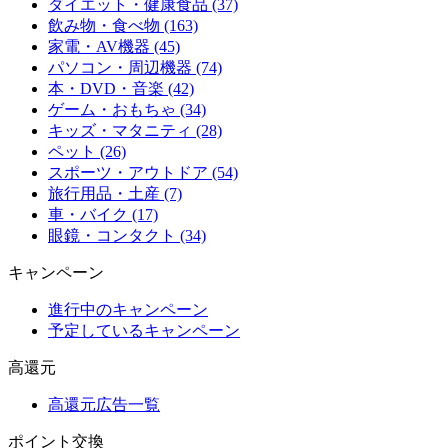
ダイエット・健康食品 (37)
飲み物・食べ物 (163)
家電・AV機器 (45)
パソコン・周辺機器 (74)
本・DVD・音楽 (42)
ゲーム・おもちゃ (34)
キッズ・マタニティ (28)
ペット (26)
スポーツ・アウトドア (54)
旅行用品・土産 (7)
車・バイク (17)
眼鏡・コンタクト (34)
キャンペーン
進行中のキャンペーン
予定しているキャンペーン
高還元
高還元広告一覧
ポイント交換