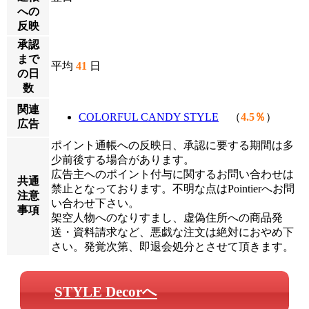
への
反映
承認
まで
平均
41
日
の日
数
関連
COLORFUL CANDY STYLE
（
4.5％
）
広告
ポイント通帳への反映日、承認に要する期間は多
少前後する場合があります。
広告主へのポイント付与に関するお問い合わせは
共通
禁止となっております。不明な点はPointierへお問
注意
い合わせ下さい。
事項
架空人物へのなりすまし、虚偽住所への商品発
送・資料請求など、悪戯な注文は絶対におやめ下
さい。発覚次第、即退会処分とさせて頂きます。
STYLE Decorへ