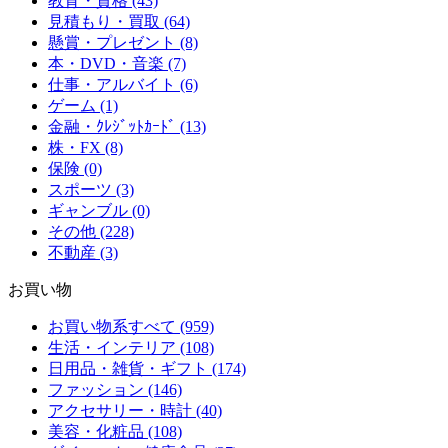
教育・資格 (43)
見積もり・買取 (64)
懸賞・プレゼント (8)
本・DVD・音楽 (7)
仕事・アルバイト (6)
ゲーム (1)
金融・ｸﾚｼﾞｯﾄｶｰﾄﾞ (13)
株・FX (8)
保険 (0)
スポーツ (3)
ギャンブル (0)
その他 (228)
不動産 (3)
お買い物
お買い物系すべて (959)
生活・インテリア (108)
日用品・雑貨・ギフト (174)
ファッション (146)
アクセサリー・時計 (40)
美容・化粧品 (108)