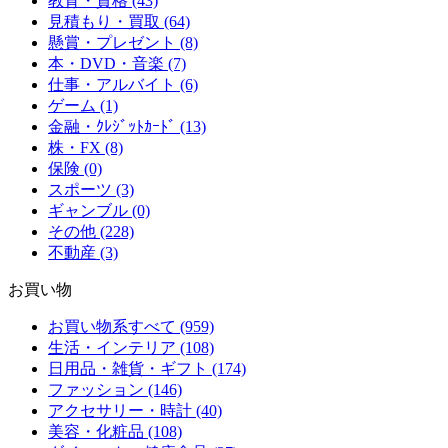
教育・資格 (43)
見積もり・買取 (64)
懸賞・プレゼント (8)
本・DVD・音楽 (7)
仕事・アルバイト (6)
ゲーム (1)
金融・ｸﾚｼﾞｯﾄｶｰﾄﾞ (13)
株・FX (8)
保険 (0)
スポーツ (3)
ギャンブル (0)
その他 (228)
不動産 (3)
お買い物
お買い物系すべて (959)
生活・インテリア (108)
日用品・雑貨・ギフト (174)
ファッション (146)
アクセサリー・時計 (40)
美容・化粧品 (108)