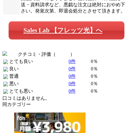
送・資料請求など、悪戯な注文は絶対におやめ下
さい。発覚次第、即退会処分とさせて頂きます。
Sales Lab 【フレッツ光】へ
クチコミ・評価（
全 0 件
）
とても良い
0件
0％
良い
0件
0％
普通
0件
0％
悪い
0件
0％
とても悪い
0件
0％
口コミはありません。
同カテゴリー