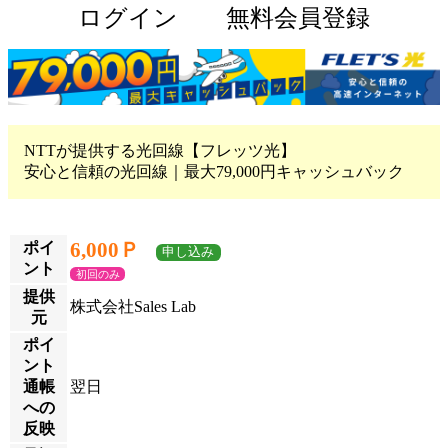
ログイン
無料会員登録
NTTが提供する光回線【フレッツ光】
安心と信頼の光回線｜最大79,000円キャッシュバック
6,000Ｐ
ポイ
申し込み
ント
初回のみ
提供
株式会社Sales Lab
元
ポイ
ント
通帳
翌日
への
反映