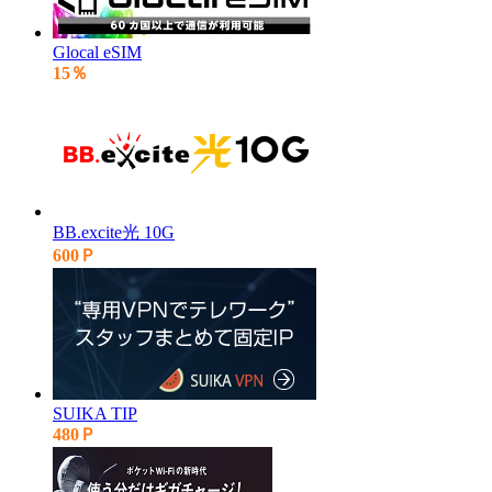
Glocal eSIM
15％
BB.excite光 10G
600Ｐ
SUIKA TIP
480Ｐ