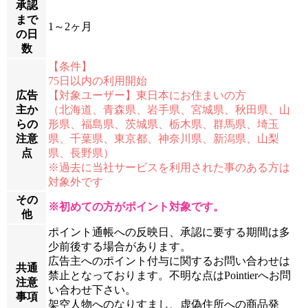
承認
まで
1～2ヶ月
の日
数
【条件】
75日以内の利用開始
広告
【対象ユーザー】東日本にお住まいの方
主か
（北海道、青森県、岩手県、宮城県、秋田県、山
らの
形県、福島県、茨城県、栃木県、群馬県、埼玉
注意
県、千葉県、東京都、神奈川県、新潟県、山梨
点
県、長野県）
※過去に当社サービスを利用された事のある方は
対象外です
その
※初めての方がポイント対象です。
他
ポイント通帳への反映日、承認に要する期間は多
少前後する場合があります。
広告主へのポイント付与に関するお問い合わせは
共通
禁止となっております。不明な点はPointierへお問
注意
い合わせ下さい。
事項
架空人物へのなりすまし、虚偽住所への商品発