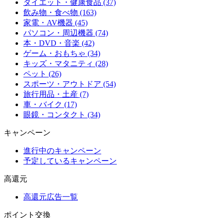
ダイエット・健康食品 (37)
飲み物・食べ物 (163)
家電・AV機器 (45)
パソコン・周辺機器 (74)
本・DVD・音楽 (42)
ゲーム・おもちゃ (34)
キッズ・マタニティ (28)
ペット (26)
スポーツ・アウトドア (54)
旅行用品・土産 (7)
車・バイク (17)
眼鏡・コンタクト (34)
キャンペーン
進行中のキャンペーン
予定しているキャンペーン
高還元
高還元広告一覧
ポイント交換