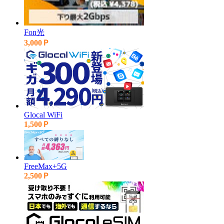
Fon光
3,000Ｐ
Glocal WiFi
1,500Ｐ
FreeMax+5G
2,500Ｐ