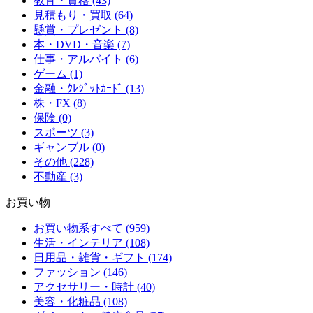
教育・資格 (43)
見積もり・買取 (64)
懸賞・プレゼント (8)
本・DVD・音楽 (7)
仕事・アルバイト (6)
ゲーム (1)
金融・ｸﾚｼﾞｯﾄｶｰﾄﾞ (13)
株・FX (8)
保険 (0)
スポーツ (3)
ギャンブル (0)
その他 (228)
不動産 (3)
お買い物
お買い物系すべて (959)
生活・インテリア (108)
日用品・雑貨・ギフト (174)
ファッション (146)
アクセサリー・時計 (40)
美容・化粧品 (108)