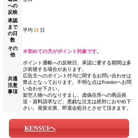
への
反映
承認
まで
平均
21
日
の日
数
その
※初めての方がポイント対象です。
他
ポイント通帳への反映日、承認に要する期間は多
少前後する場合があります。
広告主へのポイント付与に関するお問い合わせは
共通
禁止となっております。不明な点はPointierへお問
注意
い合わせ下さい。
事項
架空人物へのなりすまし、虚偽住所への商品発
送・資料請求など、悪戯な注文は絶対におやめ下
さい。発覚次第、即退会処分とさせて頂きます。
KENSUIへ