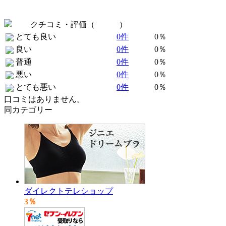
クチコミ・評価（
全 0 件
）
とても良い
0件
0％
良い
0件
0％
普通
0件
0％
悪い
0件
0％
とても悪い
0件
0％
口コミはありません。
同カテゴリー
ダイレクトテレショップ
3％