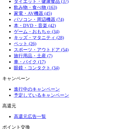
ダイエット・健康食品 (37)
飲み物・食べ物 (163)
家電・AV機器 (45)
パソコン・周辺機器 (74)
本・DVD・音楽 (42)
ゲーム・おもちゃ (34)
キッズ・マタニティ (28)
ペット (26)
スポーツ・アウトドア (54)
旅行用品・土産 (7)
車・バイク (17)
眼鏡・コンタクト (34)
キャンペーン
進行中のキャンペーン
予定しているキャンペーン
高還元
高還元広告一覧
ポイント交換