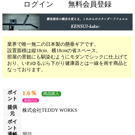
ログイン
無料会員登録
業界で唯一無二の日本製の懸垂ギアです。
設置面積は縦18cm、横18cmの省スペース。
部屋の景観にも馴染むようにモダンでシックに仕上げて
おり、いわゆるぶら下がり健康器とは一線を画す商品と
なっております。
1.6％
ポイ
商品購入
ント
初回のみ
提供
株式会社TEDDY WORKS
元
ポイ
ント
通帳
翌日