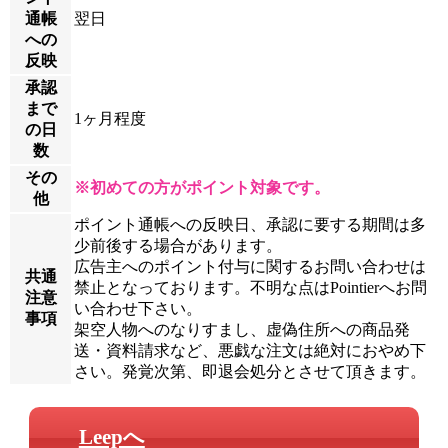
通帳
翌日
への
反映
承認
まで
1ヶ月程度
の日
数
その
※初めての方がポイント対象です。
他
ポイント通帳への反映日、承認に要する期間は多
少前後する場合があります。
広告主へのポイント付与に関するお問い合わせは
共通
禁止となっております。不明な点はPointierへお問
注意
い合わせ下さい。
事項
架空人物へのなりすまし、虚偽住所への商品発
送・資料請求など、悪戯な注文は絶対におやめ下
さい。発覚次第、即退会処分とさせて頂きます。
Leepへ