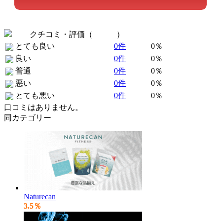
クチコミ・評価（
全 0 件
）
とても良い
0件
0％
良い
0件
0％
普通
0件
0％
悪い
0件
0％
とても悪い
0件
0％
口コミはありません。
同カテゴリー
Naturecan
3.5％