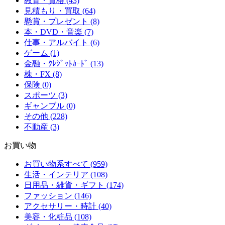
教育・資格 (43)
見積もり・買取 (64)
懸賞・プレゼント (8)
本・DVD・音楽 (7)
仕事・アルバイト (6)
ゲーム (1)
金融・ｸﾚｼﾞｯﾄｶｰﾄﾞ (13)
株・FX (8)
保険 (0)
スポーツ (3)
ギャンブル (0)
その他 (228)
不動産 (3)
お買い物
お買い物系すべて (959)
生活・インテリア (108)
日用品・雑貨・ギフト (174)
ファッション (146)
アクセサリー・時計 (40)
美容・化粧品 (108)