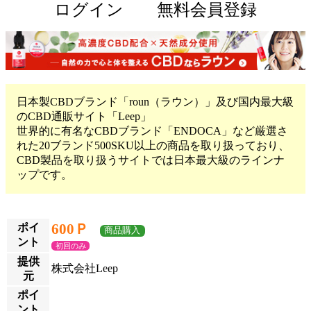
ログイン
無料会員登録
日本製CBDブランド「roun（ラウン）」及び国内最大級
のCBD通販サイト「Leep」
世界的に有名なCBDブランド「ENDOCA」など厳選さ
れた20ブランド500SKU以上の商品を取り扱っており、
CBD製品を取り扱うサイトでは日本最大級のラインナ
ップです。
600Ｐ
ポイ
商品購入
ント
初回のみ
提供
株式会社Leep
元
ポイ
ント