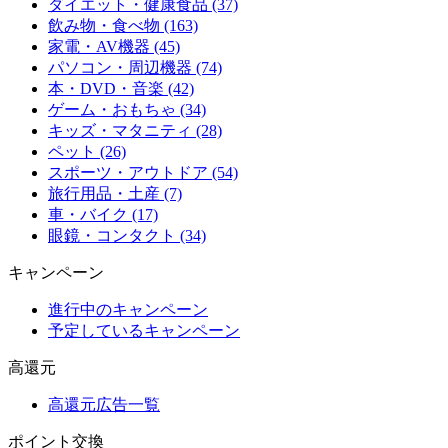
ダイエット・健康食品 (37)
飲み物・食べ物 (163)
家電・AV機器 (45)
パソコン・周辺機器 (74)
本・DVD・音楽 (42)
ゲーム・おもちゃ (34)
キッズ・マタニティ (28)
ペット (26)
スポーツ・アウトドア (54)
旅行用品・土産 (7)
車・バイク (17)
眼鏡・コンタクト (34)
キャンペーン
進行中のキャンペーン
予定しているキャンペーン
高還元
高還元広告一覧
ポイント交換