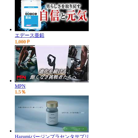
エデース亜鉛
1,000Ｐ
MPN
1.5％
Hazumiバージンプラセンタサプリ