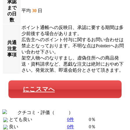
承認
まで
平均
30
日
の日
数
ポイント通帳への反映日、承認に要する期間は多
少前後する場合があります。
広告主へのポイント付与に関するお問い合わせは
共通
禁止となっております。不明な点はPointierへお問
注意
い合わせ下さい。
事項
架空人物へのなりすまし、虚偽住所への商品発
送・資料請求など、悪戯な注文は絶対におやめ下
さい。発覚次第、即退会処分とさせて頂きます。
にこスマへ
クチコミ・評価（
全 0 件
）
とても良い
0件
0％
良い
0件
0％