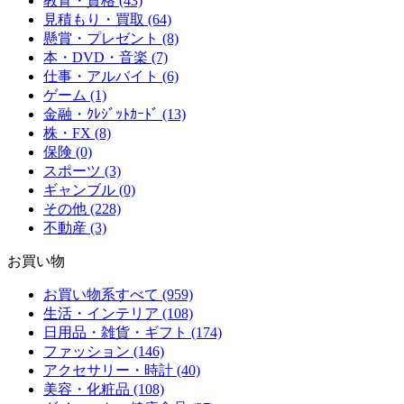
教育・資格 (43)
見積もり・買取 (64)
懸賞・プレゼント (8)
本・DVD・音楽 (7)
仕事・アルバイト (6)
ゲーム (1)
金融・ｸﾚｼﾞｯﾄｶｰﾄﾞ (13)
株・FX (8)
保険 (0)
スポーツ (3)
ギャンブル (0)
その他 (228)
不動産 (3)
お買い物
お買い物系すべて (959)
生活・インテリア (108)
日用品・雑貨・ギフト (174)
ファッション (146)
アクセサリー・時計 (40)
美容・化粧品 (108)