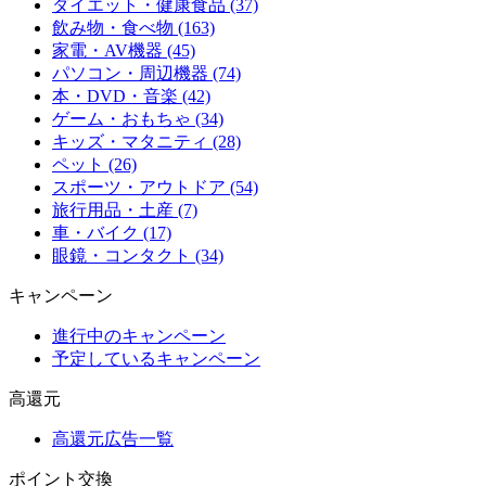
ダイエット・健康食品 (37)
飲み物・食べ物 (163)
家電・AV機器 (45)
パソコン・周辺機器 (74)
本・DVD・音楽 (42)
ゲーム・おもちゃ (34)
キッズ・マタニティ (28)
ペット (26)
スポーツ・アウトドア (54)
旅行用品・土産 (7)
車・バイク (17)
眼鏡・コンタクト (34)
キャンペーン
進行中のキャンペーン
予定しているキャンペーン
高還元
高還元広告一覧
ポイント交換