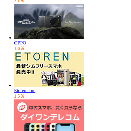
2.1％
OPPO
1.6％
Etoren.com
1.5％