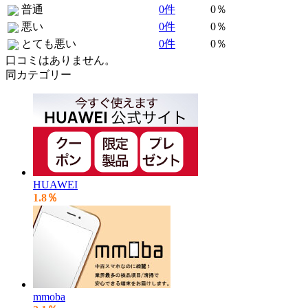
普通
0件
0％
悪い
0件
0％
とても悪い
0件
0％
口コミはありません。
同カテゴリー
HUAWEI
1.8％
mmoba