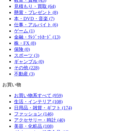
教育・資格 (43)
見積もり・買取 (64)
懸賞・プレゼント (8)
本・DVD・音楽 (7)
仕事・アルバイト (6)
ゲーム (1)
金融・ｸﾚｼﾞｯﾄｶｰﾄﾞ (13)
株・FX (8)
保険 (0)
スポーツ (3)
ギャンブル (0)
その他 (228)
不動産 (3)
お買い物
お買い物系すべて (959)
生活・インテリア (108)
日用品・雑貨・ギフト (174)
ファッション (146)
アクセサリー・時計 (40)
美容・化粧品 (108)