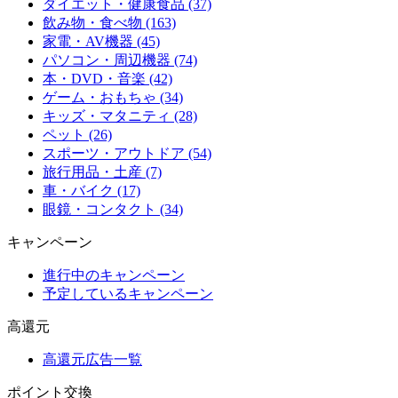
ダイエット・健康食品 (37)
飲み物・食べ物 (163)
家電・AV機器 (45)
パソコン・周辺機器 (74)
本・DVD・音楽 (42)
ゲーム・おもちゃ (34)
キッズ・マタニティ (28)
ペット (26)
スポーツ・アウトドア (54)
旅行用品・土産 (7)
車・バイク (17)
眼鏡・コンタクト (34)
キャンペーン
進行中のキャンペーン
予定しているキャンペーン
高還元
高還元広告一覧
ポイント交換