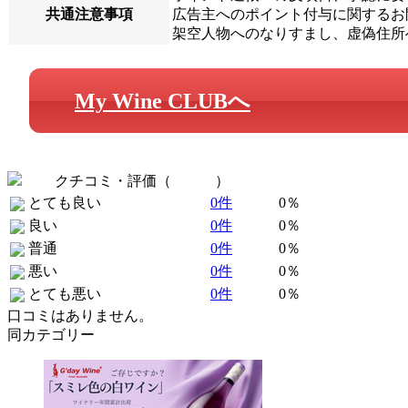
共通注意事項
広告主へのポイント付与に関するお問
架空人物へのなりすまし、虚偽住所
My Wine CLUBへ
クチコミ・評価（
全 0 件
）
とても良い
0件
0％
良い
0件
0％
普通
0件
0％
悪い
0件
0％
とても悪い
0件
0％
口コミはありません。
同カテゴリー