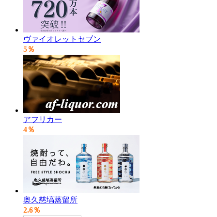
ヴァイオレットセブン
5％
アフリカー
4％
奥久慈塙蒸留所
2.6％