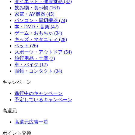
ダイエット・健康食品 (37)
飲み物・食べ物 (163)
家電・AV機器 (45)
パソコン・周辺機器 (74)
本・DVD・音楽 (42)
ゲーム・おもちゃ (34)
キッズ・マタニティ (28)
ペット (26)
スポーツ・アウトドア (54)
旅行用品・土産 (7)
車・バイク (17)
眼鏡・コンタクト (34)
キャンペーン
進行中のキャンペーン
予定しているキャンペーン
高還元
高還元広告一覧
ポイント交換