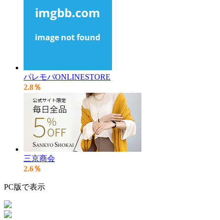
パレモバONLINESTORE
2.8％
三京商会
2.6％
PC版で表示