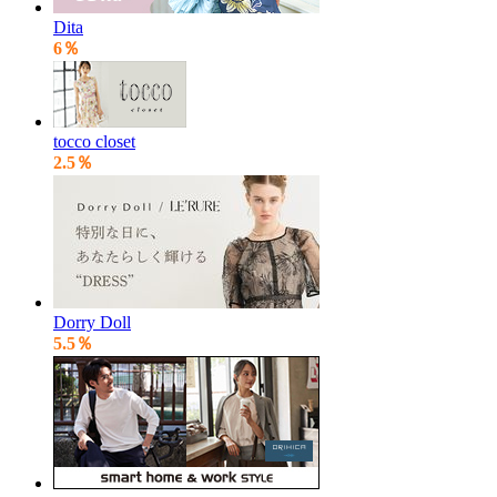
Dita
6％
tocco closet
2.5％
Dorry Doll
5.5％