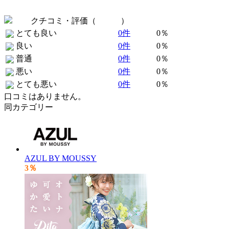
クチコミ・評価（
全 0 件
）
とても良い
0件
0％
良い
0件
0％
普通
0件
0％
悪い
0件
0％
とても悪い
0件
0％
口コミはありません。
同カテゴリー
AZUL BY MOUSSY
3％