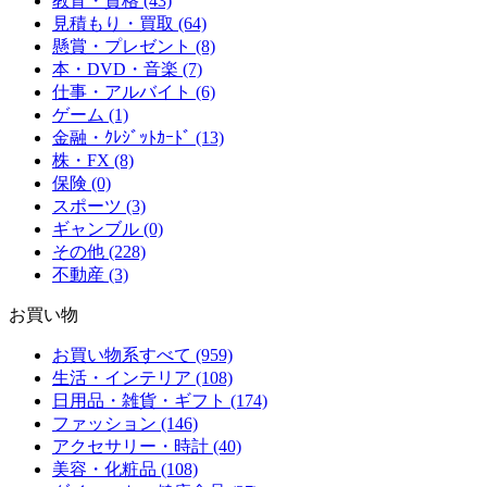
教育・資格 (43)
見積もり・買取 (64)
懸賞・プレゼント (8)
本・DVD・音楽 (7)
仕事・アルバイト (6)
ゲーム (1)
金融・ｸﾚｼﾞｯﾄｶｰﾄﾞ (13)
株・FX (8)
保険 (0)
スポーツ (3)
ギャンブル (0)
その他 (228)
不動産 (3)
お買い物
お買い物系すべて (959)
生活・インテリア (108)
日用品・雑貨・ギフト (174)
ファッション (146)
アクセサリー・時計 (40)
美容・化粧品 (108)