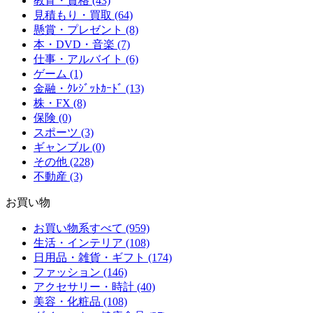
教育・資格 (43)
見積もり・買取 (64)
懸賞・プレゼント (8)
本・DVD・音楽 (7)
仕事・アルバイト (6)
ゲーム (1)
金融・ｸﾚｼﾞｯﾄｶｰﾄﾞ (13)
株・FX (8)
保険 (0)
スポーツ (3)
ギャンブル (0)
その他 (228)
不動産 (3)
お買い物
お買い物系すべて (959)
生活・インテリア (108)
日用品・雑貨・ギフト (174)
ファッション (146)
アクセサリー・時計 (40)
美容・化粧品 (108)