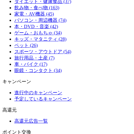
ダイエット・健康食品 (37)
飲み物・食べ物 (163)
家電・AV機器 (45)
パソコン・周辺機器 (74)
本・DVD・音楽 (42)
ゲーム・おもちゃ (34)
キッズ・マタニティ (28)
ペット (26)
スポーツ・アウトドア (54)
旅行用品・土産 (7)
車・バイク (17)
眼鏡・コンタクト (34)
キャンペーン
進行中のキャンペーン
予定しているキャンペーン
高還元
高還元広告一覧
ポイント交換