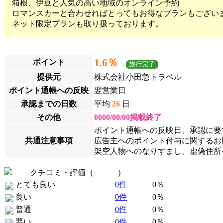
箱根、伊豆と人気の高い地域のオンライン予約
ロマンスカーと合わせればとってもお得なプランもござい
ネット限定プランも取り扱っております。
1.6％
ポイント
旅行完了
提供元
株式会社小田急トラベル
ポイント通帳への反映
翌営業日
承認までの日数
平均
26
日
その他
0000/00/00掲載終了
ポイント通帳への反映日、承認に要
共通注意事項
広告主へのポイント付与に関するお問
架空人物へのなりすまし、虚偽住所
クチコミ・評価（
全 0 件
）
とても良い
0件
0％
良い
0件
0％
普通
0件
0％
悪い
0件
0％