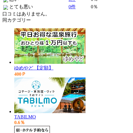
とても悪い
0件
0％
口コミはありません。
同カテゴリー
ゆめやど 【定額】
400Ｐ
TABILMO
0.6％