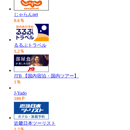
じゃらんnet
0.6％
るるぶトラベル
1.2％
JTB 【国内宿泊・国内ツアー】
1％
J-Yado
180Ｐ
近畿日本ツーリスト
1.2％