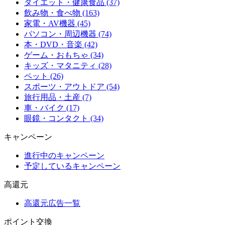
ダイエット・健康食品 (37)
飲み物・食べ物 (163)
家電・AV機器 (45)
パソコン・周辺機器 (74)
本・DVD・音楽 (42)
ゲーム・おもちゃ (34)
キッズ・マタニティ (28)
ペット (26)
スポーツ・アウトドア (54)
旅行用品・土産 (7)
車・バイク (17)
眼鏡・コンタクト (34)
キャンペーン
進行中のキャンペーン
予定しているキャンペーン
高還元
高還元広告一覧
ポイント交換