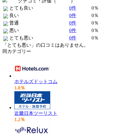
クチコミ・評価（
全 0 件
）
とても良い
0件
0％
良い
0件
0％
普通
0件
0％
悪い
0件
0％
とても悪い
0件
0％
「とても悪い」の口コミはありません。
同カテゴリー
ホテルズドットコム
1.8％
近畿日本ツーリスト
1.2％