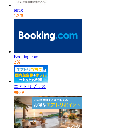
relux
1.2％
Booking.com
2％
エアトリプラス
900Ｐ