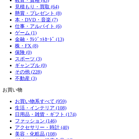
教育・資格 (43)
見積もり・買取 (64)
懸賞・プレゼント (8)
本・DVD・音楽 (7)
仕事・アルバイト (6)
ゲーム (1)
金融・ｸﾚｼﾞｯﾄｶｰﾄﾞ (13)
株・FX (8)
保険 (0)
スポーツ (3)
ギャンブル (0)
その他 (228)
不動産 (3)
お買い物
お買い物系すべて (959)
生活・インテリア (108)
日用品・雑貨・ギフト (174)
ファッション (146)
アクセサリー・時計 (40)
美容・化粧品 (108)