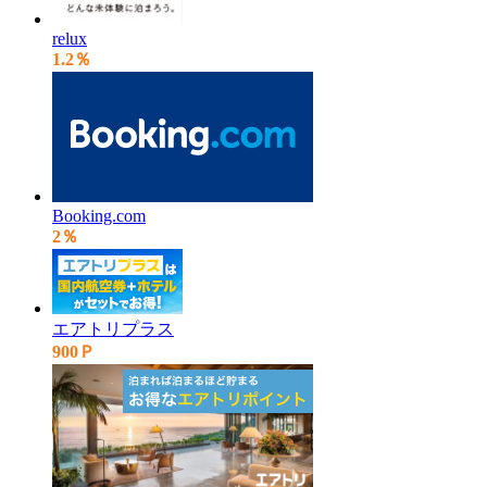
relux
1.2％
Booking.com
2％
エアトリプラス
900Ｐ