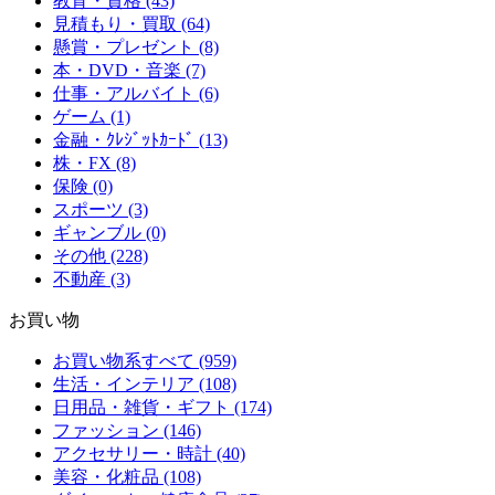
教育・資格 (43)
見積もり・買取 (64)
懸賞・プレゼント (8)
本・DVD・音楽 (7)
仕事・アルバイト (6)
ゲーム (1)
金融・ｸﾚｼﾞｯﾄｶｰﾄﾞ (13)
株・FX (8)
保険 (0)
スポーツ (3)
ギャンブル (0)
その他 (228)
不動産 (3)
お買い物
お買い物系すべて (959)
生活・インテリア (108)
日用品・雑貨・ギフト (174)
ファッション (146)
アクセサリー・時計 (40)
美容・化粧品 (108)