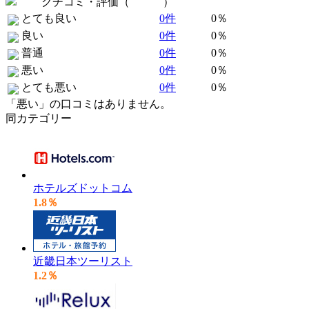
クチコミ・評価（
全 0 件
）
とても良い
0件
0％
良い
0件
0％
普通
0件
0％
悪い
0件
0％
とても悪い
0件
0％
「悪い」の口コミはありません。
同カテゴリー
ホテルズドットコム
1.8％
近畿日本ツーリスト
1.2％