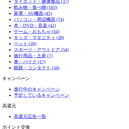
ダイエット・健康食品 (37)
飲み物・食べ物 (163)
家電・AV機器 (45)
パソコン・周辺機器 (74)
本・DVD・音楽 (42)
ゲーム・おもちゃ (34)
キッズ・マタニティ (28)
ペット (26)
スポーツ・アウトドア (54)
旅行用品・土産 (7)
車・バイク (17)
眼鏡・コンタクト (34)
キャンペーン
進行中のキャンペーン
予定しているキャンペーン
高還元
高還元広告一覧
ポイント交換