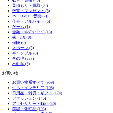
教育・資格 (43)
見積もり・買取 (64)
懸賞・プレゼント (8)
本・DVD・音楽 (7)
仕事・アルバイト (6)
ゲーム (1)
金融・ｸﾚｼﾞｯﾄｶｰﾄﾞ (13)
株・FX (8)
保険 (0)
スポーツ (3)
ギャンブル (0)
その他 (228)
不動産 (3)
お買い物
お買い物系すべて (959)
生活・インテリア (108)
日用品・雑貨・ギフト (174)
ファッション (146)
アクセサリー・時計 (40)
美容・化粧品 (108)