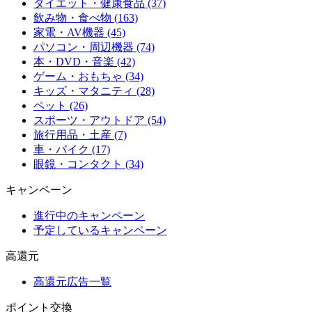
ダイエット・健康食品 (37)
飲み物・食べ物 (163)
家電・AV機器 (45)
パソコン・周辺機器 (74)
本・DVD・音楽 (42)
ゲーム・おもちゃ (34)
キッズ・マタニティ (28)
ペット (26)
スポーツ・アウトドア (54)
旅行用品・土産 (7)
車・バイク (17)
眼鏡・コンタクト (34)
キャンペーン
進行中のキャンペーン
予定しているキャンペーン
高還元
高還元広告一覧
ポイント交換