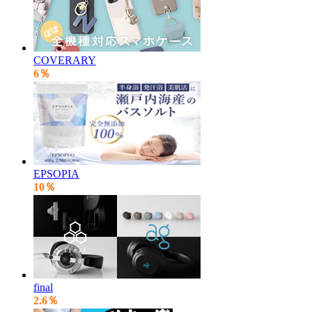
COVERARY
6％
EPSOPIA
10％
final
2.6％