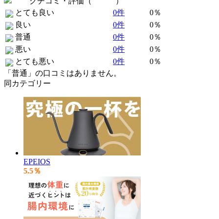
クチコミ・評価（
全 0 件
）
とても良い
0件
0％
良い
0件
0％
普通
0件
0％
悪い
0件
0％
とても悪い
0件
0％
「普通」の口コミはありません。
同カテゴリー
EPEIOS
5.5％