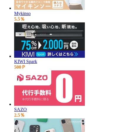
Mykinso
5.5％
KIWI Spark
500Ｐ
SAZO
2.5％