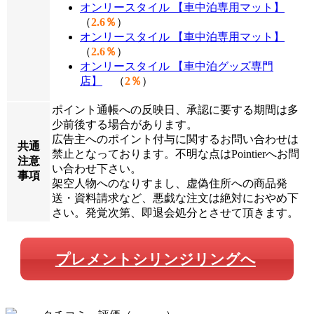
オンリースタイル 【車中泊専用マット】
（
2.6％
）
オンリースタイル 【車中泊専用マット】
（
2.6％
）
オンリースタイル 【車中泊グッズ専門
店】
（
2％
）
ポイント通帳への反映日、承認に要する期間は多
少前後する場合があります。
広告主へのポイント付与に関するお問い合わせは
共通
禁止となっております。不明な点はPointierへお問
注意
い合わせ下さい。
事項
架空人物へのなりすまし、虚偽住所への商品発
送・資料請求など、悪戯な注文は絶対におやめ下
さい。発覚次第、即退会処分とさせて頂きます。
プレメントシリンジリングへ