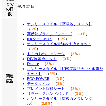
まで
平均
27
日
の日
数
オンリースタイル 【蓄電池システム】
（
3％
）
高断熱ブラインドシェード
（
3％
）
KRクールBOX
（
3％
）
オンリースタイル最強冷え冷えセット
（
3％
）
トミカおねしょシーツ
（
3％
）
DIY展示会キット
（
3％
）
De-nice
（
3％
）
オンリースタイル 【UPS搭載リチウム蓄電池
セット】
（
3％
）
関連
ECO-POWER
（
3％
）
広告
テックタイル
（
3％
）
プレメント採精シート
（
3％
）
リラックスハンドパッド
（
3％
）
オンリースタイル 【監視カメラレンタ
ル】
（
2.6％
）