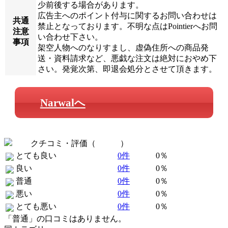
少前後する場合があります。
広告主へのポイント付与に関するお問い合わせは
共通
禁止となっております。不明な点はPointierへお問
注意
い合わせ下さい。
事項
架空人物へのなりすまし、虚偽住所への商品発
送・資料請求など、悪戯な注文は絶対におやめ下
さい。発覚次第、即退会処分とさせて頂きます。
Narwalへ
クチコミ・評価（
全 0 件
）
とても良い
0件
0％
良い
0件
0％
普通
0件
0％
悪い
0件
0％
とても悪い
0件
0％
「普通」の口コミはありません。