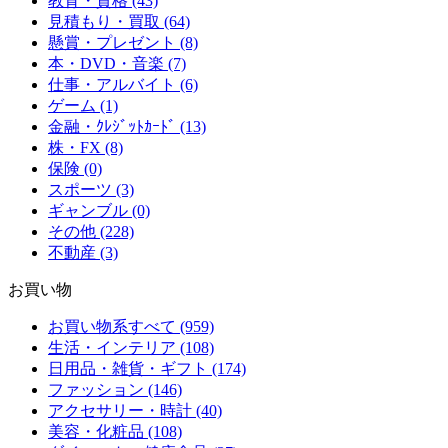
教育・資格 (43)
見積もり・買取 (64)
懸賞・プレゼント (8)
本・DVD・音楽 (7)
仕事・アルバイト (6)
ゲーム (1)
金融・ｸﾚｼﾞｯﾄｶｰﾄﾞ (13)
株・FX (8)
保険 (0)
スポーツ (3)
ギャンブル (0)
その他 (228)
不動産 (3)
お買い物
お買い物系すべて (959)
生活・インテリア (108)
日用品・雑貨・ギフト (174)
ファッション (146)
アクセサリー・時計 (40)
美容・化粧品 (108)