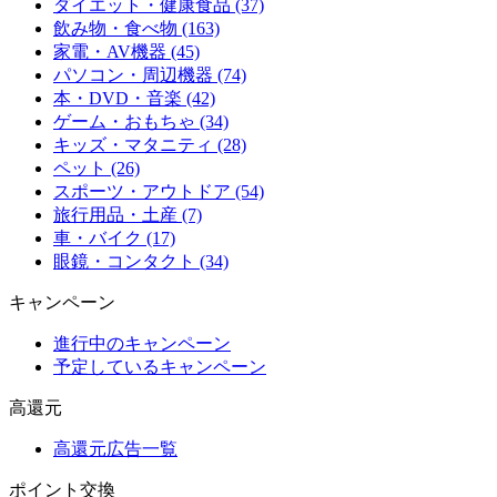
ダイエット・健康食品 (37)
飲み物・食べ物 (163)
家電・AV機器 (45)
パソコン・周辺機器 (74)
本・DVD・音楽 (42)
ゲーム・おもちゃ (34)
キッズ・マタニティ (28)
ペット (26)
スポーツ・アウトドア (54)
旅行用品・土産 (7)
車・バイク (17)
眼鏡・コンタクト (34)
キャンペーン
進行中のキャンペーン
予定しているキャンペーン
高還元
高還元広告一覧
ポイント交換