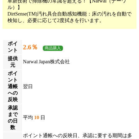
革新技術で掃除機の常識を超える！【Narwal（ナーワ
ル）】
DirtSense(TM)汚れ具合自動感知機能：床の汚れを自動で
検知し、必要に応じて2度拭きを行います。
ポイ
2.6％
商品購入
ント
提供
Narwal Japan株式会社
元
ポイ
ント
通帳
翌日
への
反映
承認
まで
平均
10
日
の日
数
ポイント通帳への反映日、承認に要する期間は多