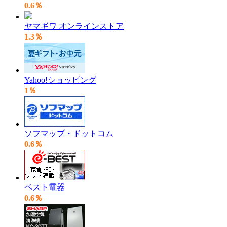
0.6％
ヤマギワ オンラインストア
1.3％
Yahoo!ショッピング
1％
ソフマップ・ドットコム
0.6％
ベスト電器
0.6％