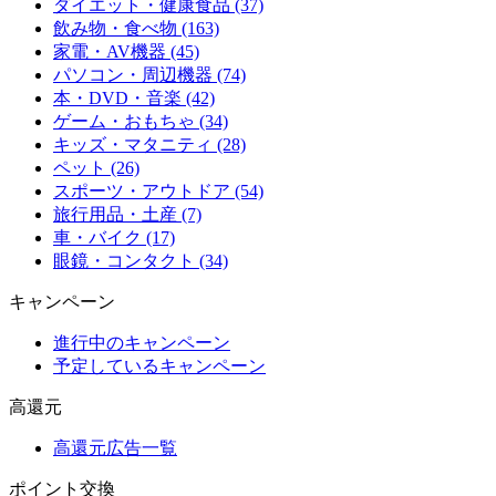
ダイエット・健康食品 (37)
飲み物・食べ物 (163)
家電・AV機器 (45)
パソコン・周辺機器 (74)
本・DVD・音楽 (42)
ゲーム・おもちゃ (34)
キッズ・マタニティ (28)
ペット (26)
スポーツ・アウトドア (54)
旅行用品・土産 (7)
車・バイク (17)
眼鏡・コンタクト (34)
キャンペーン
進行中のキャンペーン
予定しているキャンペーン
高還元
高還元広告一覧
ポイント交換