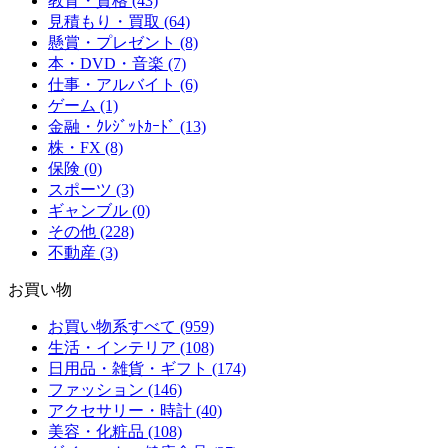
教育・資格 (43)
見積もり・買取 (64)
懸賞・プレゼント (8)
本・DVD・音楽 (7)
仕事・アルバイト (6)
ゲーム (1)
金融・ｸﾚｼﾞｯﾄｶｰﾄﾞ (13)
株・FX (8)
保険 (0)
スポーツ (3)
ギャンブル (0)
その他 (228)
不動産 (3)
お買い物
お買い物系すべて (959)
生活・インテリア (108)
日用品・雑貨・ギフト (174)
ファッション (146)
アクセサリー・時計 (40)
美容・化粧品 (108)