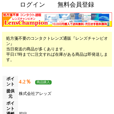
ログイン
無料会員登録
処方箋不要のコンタクトレンズ通販『レンズチャンピオ
ン』
当日発送の商品が多くあります。
平日17時までに注文すれば在庫がある商品は即発送しま
す。
ポイ
4.2％
商品購入
ント
提供
株式会社アレッズ
元
ポイ
ント
通帳
翌日