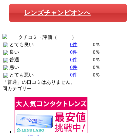
レンズチャンピオンへ
クチコミ・評価（
全 0 件
）
とても良い
0件
0％
良い
0件
0％
普通
0件
0％
悪い
0件
0％
とても悪い
0件
0％
「普通」の口コミはありません。
同カテゴリー