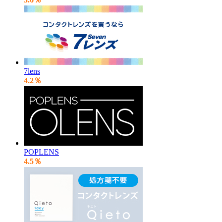
7lens
4.2％
POPLENS
4.5％