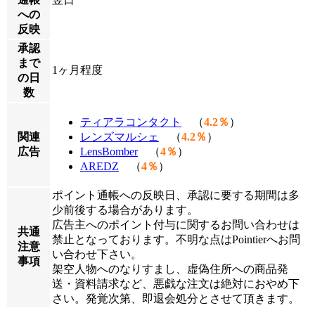
への
反映
承認
まで
1ヶ月程度
の日
数
ティアラコンタクト
（
4.2％
）
関連
レンズマルシェ
（
4.2％
）
広告
LensBomber
（
4％
）
AREDZ
（
4％
）
ポイント通帳への反映日、承認に要する期間は多
少前後する場合があります。
広告主へのポイント付与に関するお問い合わせは
共通
禁止となっております。不明な点はPointierへお問
注意
い合わせ下さい。
事項
架空人物へのなりすまし、虚偽住所への商品発
送・資料請求など、悪戯な注文は絶対におやめ下
さい。発覚次第、即退会処分とさせて頂きます。